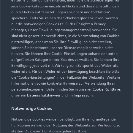
einzelne Einwilligungen erteilen, indem Sie die Schieberegler für
jede Cookie-Kategorie einzeln anklicken und diese Einstellungen
0521 5575655
durch Klicken auf "Einstellungen speichern und fortfahren"
speichern. Falls Sie keinen der Schieberegler anklicken, werden
info@autocenter-gaus.de
nur die notwendigen Cookies (z. B. der Ensighten Privacy
Manager, unser Einwilligungsmanagementtool) verwendet. Sie
sind nicht gesetzlich verpflichtet, in die Verwendung von Cookies
Kontaktdaten herunterladen
einzuwilligen, aber wenn Sie Ihre Einwilligung nicht erteilen,
können Sie bestimmte unserer Dienste möglicherweise nicht
nutzen. Sie können Ihre Cookie-Einstellungen anhand der unten
aufgeführten Kategorien von Cookies verwalten. Sie können Ihre
Öffnungszeiten
Einwilligung jederzeit mit Wirkung zum Zeitpunkt des Widerrufs
widerrufen. Für den Widerruf der Einwilligung beachten Sie bitte
die "Cookie-Einstellungen" in der Fußzeile der Webseite. Weitere
Informationen sowie konkrete Hinweise zur Verwendung Ihrer
Service
personenbezogenen Daten finden Sie in unserer
Cookie Richtlinie
,
Geschlossen
,
öffnet am
Montag 07:00
unserem
Datenschutzhinweis
und im
Impressum
.
Notwendige Cookies
Teile- & Zubehörverkauf
Geschlossen
,
öffnet am
Montag 07:00
Notwendige Cookies werden benötigt, um Ihnen grundlegende
Funktionen während der Nutzung der Webseite zur Verfügung zu
stellen. Zu diesen Funktionen gehört z. B. der