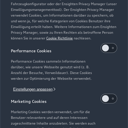
Fahrzeugkonfigurator oder der Ensighten Privacy Manager (unser
Einwilligungsmanagementtool). Der Ensighten Privacy Manager
Zurück nach oben
verwendet Cookies, um Informationen darüber zu speichern, ob
und wenn ja, für welche Kategorien von Cookies Benutzer ihre
Einwilligung erteilt haben. Weitere Informationen zum Ensighten
Modelle
Privacy Manager, sowie zu Ihren Rechten als betroffene Person
können Sie in unserer
Cookie Richtlinie
nachlesen.
Kaufen & leasen
Alle Modelle
Performance Cookies
Modelle vergleichen
Service & Zubehör
Performance Cookies sammeln Informationen
Neuwagensuche
darüber, wie unsere Webseite genutzt wird (z. B.
Elektromodelle
Anzahl der Besuche, Verweildauer). Diese Cookies
Gebrauchtwagensuche
Support
werden zur Optimierung der Webseite verwendet.
Saisonale Angebote
Plug-in-Hybride
Gebrauchtwagen
Einstellungen anpassen
Audi Services
Über Audi
Kundenservice
Finanzierung
Marketing Cookies
Garantie
Händlersuche
Aktionen & Angebote
Unternehmen
Marketing Cookies werden verwendet, um für die
Audi digital services
Benutzer relevantere und auf deren Interessen
Audi Code
Geschäftskunden
Karriere
zugeschnittene Inhalte anzubieten. Sie werden auch
myAudi